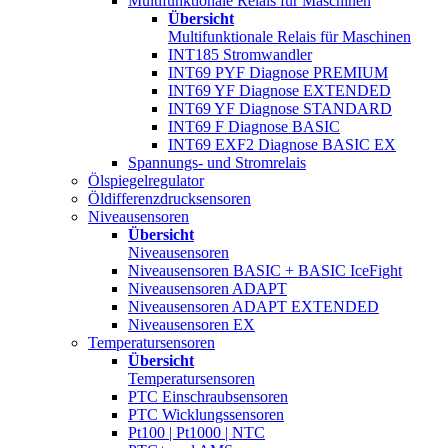
Multifunktionale Relais für Maschinen
Übersicht
Multifunktionale Relais für Maschinen
INT185 Stromwandler
INT69 PYF Diagnose PREMIUM
INT69 YF Diagnose EXTENDED
INT69 YF Diagnose STANDARD
INT69 F Diagnose BASIC
INT69 EXF2 Diagnose BASIC EX
Spannungs- und Stromrelais
Ölspiegelregulator
Öldifferenzdrucksensoren
Niveausensoren
Übersicht
Niveausensoren
Niveausensoren BASIC + BASIC IceFight
Niveausensoren ADAPT
Niveausensoren ADAPT EXTENDED
Niveausensoren EX
Temperatursensoren
Übersicht
Temperatursensoren
PTC Einschraubsensoren
PTC Wicklungssensoren
Pt100 | Pt1000 | NTC