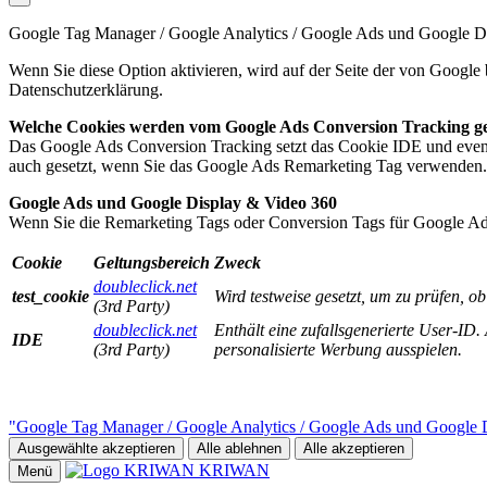
Google Tag Manager / Google Analytics / Google Ads und Google D
Wenn Sie diese Option aktivieren, wird auf der Seite der von Google 
Datenschutzerklärung.
Welche Cookies werden vom Google Ads Conversion Tracking ge
Das Google Ads Conversion Tracking setzt das Cookie IDE und event
auch gesetzt, wenn Sie das Google Ads Remarketing Tag verwenden.
Google Ads und Google Display & Video 360
Wenn Sie die Remarketing Tags oder Conversion Tags für Google Ad
Cookie
Geltungsbereich
Zweck
doubleclick.net
test_cookie
Wird testweise gesetzt, um zu prüfen, o
(3rd Party)
doubleclick.net
Enthält eine zufallsgenerierte User-I
IDE
(3rd Party)
personalisierte Werbung ausspielen.
"Google Tag Manager / Google Analytics / Google Ads und Google D
Ausgewählte akzeptieren
Alle ablehnen
Alle akzeptieren
KRIWAN
Menü