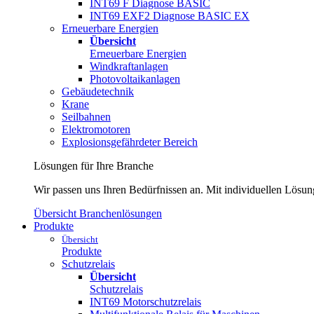
INT69 F Diagnose BASIC
INT69 EXF2 Diagnose BASIC EX
Erneuerbare Energien
Übersicht
Erneuerbare Energien
Windkraftanlagen
Photovoltaikanlagen
Gebäudetechnik
Krane
Seilbahnen
Elektromotoren
Explosionsgefährdeter Bereich
Lösungen für Ihre Branche
Wir passen uns Ihren Bedürfnissen an. Mit individuellen Lösu
Übersicht Branchenlösungen
Produkte
Übersicht
Produkte
Schutzrelais
Übersicht
Schutzrelais
INT69 Motorschutzrelais