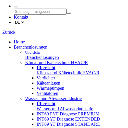
Kontakt
Zurück
Home
Branchenlösungen
Übersicht
Branchenlösungen
Klima- und Kältetechnik HVAC/R
Übersicht
Klima- und Kältetechnik HVAC/R
Verdichter
Kälteanlagen
Wärmepumpen
Ventilatoren
Wasser- und Abwasserindustrie
Übersicht
Wasser- und Abwasserindustrie
INT69 PYF Diagnose PREMIUM
INT69 YF Diagnose EXTENDED
INT69 YF Diagnose STANDARD