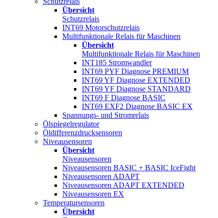
Schutzrelais
Übersicht
Schutzrelais
INT69 Motorschutzrelais
Multifunktionale Relais für Maschinen
Übersicht
Multifunktionale Relais für Maschinen
INT185 Stromwandler
INT69 PYF Diagnose PREMIUM
INT69 YF Diagnose EXTENDED
INT69 YF Diagnose STANDARD
INT69 F Diagnose BASIC
INT69 EXF2 Diagnose BASIC EX
Spannungs- und Stromrelais
Ölspiegelregulator
Öldifferenzdrucksensoren
Niveausensoren
Übersicht
Niveausensoren
Niveausensoren BASIC + BASIC IceFight
Niveausensoren ADAPT
Niveausensoren ADAPT EXTENDED
Niveausensoren EX
Temperatursensoren
Übersicht