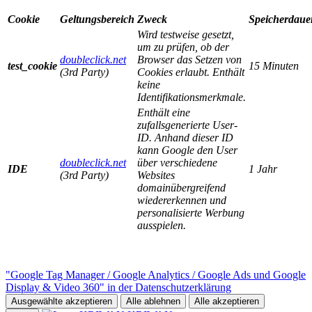
Cookie
Geltungsbereich
Zweck
Speicherdaue
Wird testweise gesetzt,
um zu prüfen, ob der
doubleclick.net
Browser das Setzen von
test_cookie
15 Minuten
(3rd Party)
Cookies erlaubt. Enthält
keine
Identifikationsmerkmale.
Enthält eine
zufallsgenerierte User-
ID. Anhand dieser ID
kann Google den User
doubleclick.net
über verschiedene
IDE
1 Jahr
(3rd Party)
Websites
domainübergreifend
wiedererkennen und
personalisierte Werbung
ausspielen.
"Google Tag Manager / Google Analytics / Google Ads und Google
Display & Video 360" in der Datenschutzerklärung
Ausgewählte akzeptieren
Alle ablehnen
Alle akzeptieren