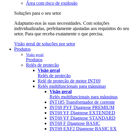
Área com risco de explosão
Soluções para o seu setor
Adaptamo-nos às suas necessidades. Com soluções
individualizadas, perfeitamente ajustadas aos requisitos do seu
setor. Para que receba exatamente o que precisa.
Visão geral de soluções por setor
Produtos
Visão geral
Produtos
Relés de proteção
Visão geral
Relés de proteção
Relé de proteção de motor INT69
Relés multifuncionais para máquinas
Visão geral
Relés multifuncionais para máquinas
INT185 Transformador de corrente
INT69 PYF Diagnose PREMIUM
INT69 YF Diagnose EXTENDED
INT69 YF Diagnose STANDARD
INT69 F Diagnose BASIC
INT69 EXF2 Diagnose BASIC EX