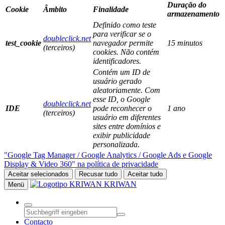
Duração do
Cookie
Âmbito
Finalidade
armazenamento
Definido como teste
para verificar se o
doubleclick.net
test_cookie
navegador permite
15 minutos
(terceiros)
cookies. Não contém
identificadores.
Contém um ID de
usuário gerado
aleatoriamente. Com
esse ID, o Google
doubleclick.net
IDE
pode reconhecer o
1 ano
(terceiros)
usuário em diferentes
sites entre domínios e
exibir publicidade
personalizada.
"Google Tag Manager / Google Analytics / Google Ads e Google
Display & Video 360" na política de privacidade
Aceitar selecionados
Recusar tudo
Aceitar tudo
KRIWAN
Menü
Contacto