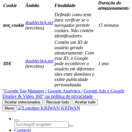
Duração do
Cookie
Âmbito
Finalidade
armazenamento
Definido como teste
para verificar se o
doubleclick.net
test_cookie
navegador permite
15 minutos
(terceiros)
cookies. Não contém
identificadores.
Contém um ID de
usuário gerado
aleatoriamente. Com
esse ID, o Google
doubleclick.net
IDE
pode reconhecer o
1 ano
(terceiros)
usuário em diferentes
sites entre domínios e
exibir publicidade
personalizada.
"Google Tag Manager / Google Analytics / Google Ads e Google
Display & Video 360" na política de privacidade
Aceitar selecionados
Recusar tudo
Aceitar tudo
KRIWAN
Menü
Contacto