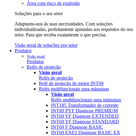
Área com risco de explosão
Soluções para o seu setor
Adaptamo-nos às suas necessidades. Com soluções
individualizadas, perfeitamente ajustadas aos requisitos do seu
setor. Para que receba exatamente o que precisa.
Visão geral de soluções por setor
Produtos
Visão geral
Produtos
Relés de proteção
Visão geral
Relés de proteção
Relé de proteção de motor INT69
Relés multifuncionais para máquinas
Visão geral
Relés multifuncionais para máquinas
INT185 Transformador de corrente
INT69 PYF Diagnose PREMIUM
INT69 YF Diagnose EXTENDED
INT69 YF Diagnose STANDARD
INT69 F Diagnose BASIC
INT69 EXF2 Diagnose BASIC EX