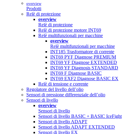
overview
Prodotti
Relè di protezione
overview
Relè di protezione
Relè di protezione motore INT69
Relè multifunzionali per macchine
overview
Relè multifunzionali per macchine
INT185 Trasformatore di corrente
INT69 PYF Diagnose PREMIUM
INT69 YF Diagnose EXTENDED
INT69 YF Diagnosis STANDARD
INT69 F Diagnose BASIC
INT69 EXF2 Diagnose BASIC EX
Relè di tensione e corrente
Regolatore del livello dell’olio
Sensori di pressione differenziale dell’olio
Sensori di livello
overview
Sensori di livello
Sensori di livello BASIC + BASIC IceFight
Sensori di livello ADAPT
Sensori di livello ADAPT EXTENDED
Sensori di livello EX