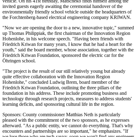
vehicle. On his 41st birthday, Matscheko finds himself among the
invited guests eagerly awaiting the ceremonial handover of the
environmentally friendly school vehicle outside the headquarters of
the Forchtenberg-based electrical engineering company KRIWAN.
"Now we are opening the door to a new, innovative topic," summed
up Thomas Philippiak, the first chairman of the Innovation Region
Hohenlohe, in his welcome speech. "Having been friends with
Friedrich Kriwan for many years, I know that he had a heart for the
youth," said the board member, whose association, together with the
Friedrich Kriwan Foundation, sponsored the electric car for the
Öhringen school.
"The project is the result of our still relatively young but already
quite effective collaboration with the Innovation Region
Hohenlohe," concluded Ludwig Brem, board member of the
Friedrich Kriwan Foundation, outlining the three pillars of the
foundation in his address. These include promoting business and
technology through research projects, measures to address students'
learning deficits, and sponsoring cultural life in the region.
Sponsors: County commissioner Matthias Neth is particularly
pleased with the commitment of the two sponsors, as he expresses
afterward. "As a public entity, we cannot do everything. That's why
encounters and partnerships are so important," he emphasizes. "If
we lose those who are tech-savvy, soon we won't find any engineers