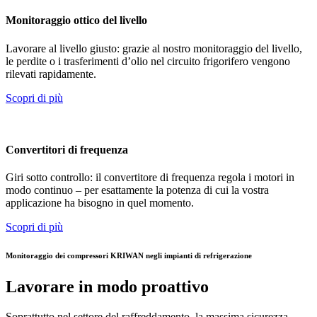
Monitoraggio ottico del livello
Lavorare al livello giusto: grazie al nostro monitoraggio del livello,
le perdite o i trasferimenti d’olio nel circuito frigorifero vengono
rilevati rapidamente.
Scopri di più
Convertitori di frequenza
Giri sotto controllo: il convertitore di frequenza regola i motori in
modo continuo – per esattamente la potenza di cui la vostra
applicazione ha bisogno in quel momento.
Scopri di più
Monitoraggio dei compressori KRIWAN negli impianti di refrigerazione
Lavorare in modo proattivo
Soprattutto nel settore del raffreddamento, la massima sicurezza