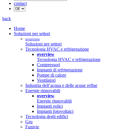
contact
back
Home
Soluzioni per settori
overview
Soluzioni per settori
Tecnologia HVAC e refrigerazione
overview
Tecnologia HVAC e refrigerazione
Compressori
Impianti di refrigerazione
Pompe di calore
Ventilatori
Industria dell’acqua e delle acque reflue
Energie rinnovabili
overview
Energie rinnovabili
Impianti eolici
Impianti fotovoltaici
Tecnologia degli edifici
Gru
Funivie