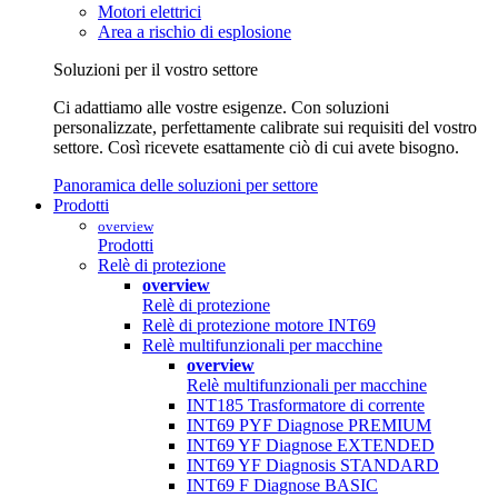
Motori elettrici
Area a rischio di esplosione
Soluzioni per il vostro settore
Ci adattiamo alle vostre esigenze. Con soluzioni
personalizzate, perfettamente calibrate sui requisiti del vostro
settore. Così ricevete esattamente ciò di cui avete bisogno.
Panoramica delle soluzioni per settore
Prodotti
overview
Prodotti
Relè di protezione
overview
Relè di protezione
Relè di protezione motore INT69
Relè multifunzionali per macchine
overview
Relè multifunzionali per macchine
INT185 Trasformatore di corrente
INT69 PYF Diagnose PREMIUM
INT69 YF Diagnose EXTENDED
INT69 YF Diagnosis STANDARD
INT69 F Diagnose BASIC