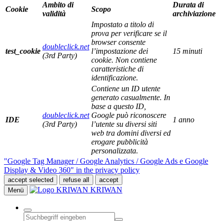
Ambito di
Durata di
Cookie
Scopo
validità
archiviazione
Impostato a titolo di
prova per verificare se il
browser consente
doubleclick.net
test_cookie
l’impostazione dei
15 minuti
(3rd Party)
cookie. Non contiene
caratteristiche di
identificazione.
Contiene un ID utente
generato casualmente. In
base a questo ID,
doubleclick.net
Google può riconoscere
IDE
1 anno
(3rd Party)
l’utente su diversi siti
web tra domini diversi ed
erogare pubblicità
personalizzata.
"Google Tag Manager / Google Analytics / Google Ads e Google
Display & Video 360" in the privacy policy
accept selected
refuse all
accept
KRIWAN
Menü