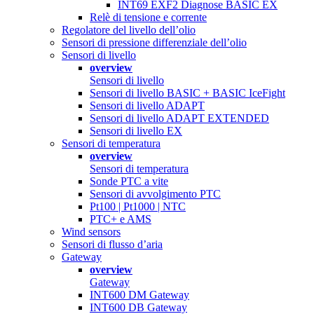
INT69 EXF2 Diagnose BASIC EX
Relè di tensione e corrente
Regolatore del livello dell’olio
Sensori di pressione differenziale dell’olio
Sensori di livello
overview
Sensori di livello
Sensori di livello BASIC + BASIC IceFight
Sensori di livello ADAPT
Sensori di livello ADAPT EXTENDED
Sensori di livello EX
Sensori di temperatura
overview
Sensori di temperatura
Sonde PTC a vite
Sensori di avvolgimento PTC
Pt100 | Pt1000 | NTC
PTC+ e AMS
Wind sensors
Sensori di flusso d’aria
Gateway
overview
Gateway
INT600 DM Gateway
INT600 DB Gateway