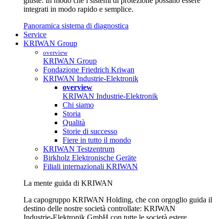
giuste. In modo che i sistemi di protezione possano essere
integrati in modo rapido e semplice.
Panoramica sistema di diagnostica
Service
KRIWAN Group
overview
KRIWAN Group
Fondazione Friedrich Kriwan
KRIWAN Industrie-Elektronik
overview
KRIWAN Industrie-Elektronik
Chi siamo
Storia
Qualità
Storie di successo
Fiere in tutto il mondo
KRIWAN Testzentrum
Birkholz Elektronische Geräte
Filiali internazionali KRIWAN
La mente guida di KRIWAN
La capogruppo KRIWAN Holding, che con orgoglio guida il
destino delle nostre società controllate: KRIWAN
Industrie‑Elektronik GmbH con tutte le società estere,