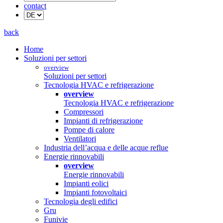
contact
back
Home
Soluzioni per settori
overview
Soluzioni per settori
Tecnologia HVAC e refrigerazione
overview
Tecnologia HVAC e refrigerazione
Compressori
Impianti di refrigerazione
Pompe di calore
Ventilatori
Industria dell’acqua e delle acque reflue
Energie rinnovabili
overview
Energie rinnovabili
Impianti eolici
Impianti fotovoltaici
Tecnologia degli edifici
Gru
Funivie