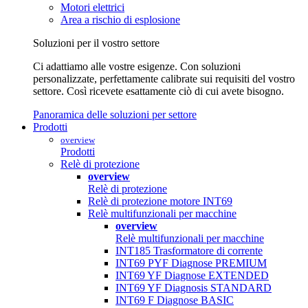
Motori elettrici
Area a rischio di esplosione
Soluzioni per il vostro settore
Ci adattiamo alle vostre esigenze. Con soluzioni
personalizzate, perfettamente calibrate sui requisiti del vostro
settore. Così ricevete esattamente ciò di cui avete bisogno.
Panoramica delle soluzioni per settore
Prodotti
overview
Prodotti
Relè di protezione
overview
Relè di protezione
Relè di protezione motore INT69
Relè multifunzionali per macchine
overview
Relè multifunzionali per macchine
INT185 Trasformatore di corrente
INT69 PYF Diagnose PREMIUM
INT69 YF Diagnose EXTENDED
INT69 YF Diagnosis STANDARD
INT69 F Diagnose BASIC