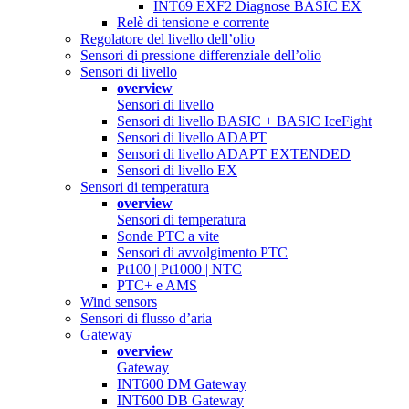
INT69 EXF2 Diagnose BASIC EX
Relè di tensione e corrente
Regolatore del livello dell’olio
Sensori di pressione differenziale dell’olio
Sensori di livello
overview
Sensori di livello
Sensori di livello BASIC + BASIC IceFight
Sensori di livello ADAPT
Sensori di livello ADAPT EXTENDED
Sensori di livello EX
Sensori di temperatura
overview
Sensori di temperatura
Sonde PTC a vite
Sensori di avvolgimento PTC
Pt100 | Pt1000 | NTC
PTC+ e AMS
Wind sensors
Sensori di flusso d’aria
Gateway
overview
Gateway
INT600 DM Gateway
INT600 DB Gateway