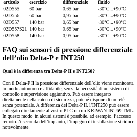
articolo
esercizio
differenziale
fluido
02D555
60 bar
0,65 bar
-30°C...+90°C
02D556
60 bar
0,95 bar
-30°C...+90°C
02D557
140 bar
0,65 bar
-30°C...+90°C
02D557S21
140 bar
0,65 bar
-30°C...+90°C
02D558
140 bar
0,95 bar
-30°C...+90°C
FAQ sui sensori di pressione differenziale
dell’olio Delta‑P e INT250
Qual è la differenza tra Delta‑P II e INT250?
Con il Delta‑P II la pressione differenziale dell’olio viene monitorata
in modo autonomo e affidabile, senza la necessità di un sistema di
controllo e supervisione aggiuntivo. Può essere integrato
direttamente nella catena di sicurezza, poiché dispone di un relè
senza potenziale. A differenza del Delta‑P II, l’INT250 può essere
collegato direttamente al vostro PLC o a un KRIWAN INT69 TML.
In questo modo, in alcuni sistemi è possibile, ad esempio, l’accesso
remoto. A seconda dell’impianto, l’impegno di installazione si riduce
notevolmente.