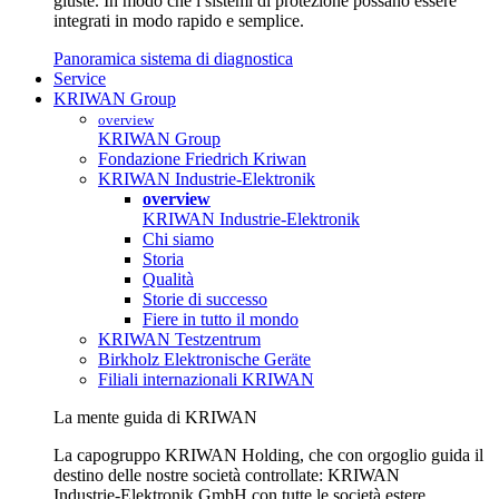
giuste. In modo che i sistemi di protezione possano essere
integrati in modo rapido e semplice.
Panoramica sistema di diagnostica
Service
KRIWAN Group
overview
KRIWAN Group
Fondazione Friedrich Kriwan
KRIWAN Industrie-Elektronik
overview
KRIWAN Industrie-Elektronik
Chi siamo
Storia
Qualità
Storie di successo
Fiere in tutto il mondo
KRIWAN Testzentrum
Birkholz Elektronische Geräte
Filiali internazionali KRIWAN
La mente guida di KRIWAN
La capogruppo KRIWAN Holding, che con orgoglio guida il
destino delle nostre società controllate: KRIWAN
Industrie‑Elektronik GmbH con tutte le società estere,