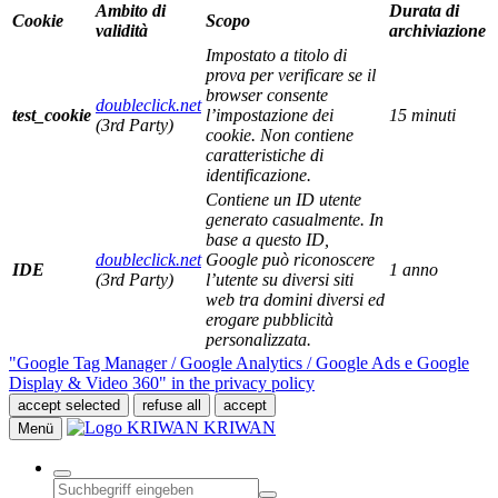
Ambito di
Durata di
Cookie
Scopo
validità
archiviazione
Impostato a titolo di
prova per verificare se il
browser consente
doubleclick.net
test_cookie
l’impostazione dei
15 minuti
(3rd Party)
cookie. Non contiene
caratteristiche di
identificazione.
Contiene un ID utente
generato casualmente. In
base a questo ID,
doubleclick.net
Google può riconoscere
IDE
1 anno
(3rd Party)
l’utente su diversi siti
web tra domini diversi ed
erogare pubblicità
personalizzata.
"Google Tag Manager / Google Analytics / Google Ads e Google
Display & Video 360" in the privacy policy
accept selected
refuse all
accept
KRIWAN
Menü