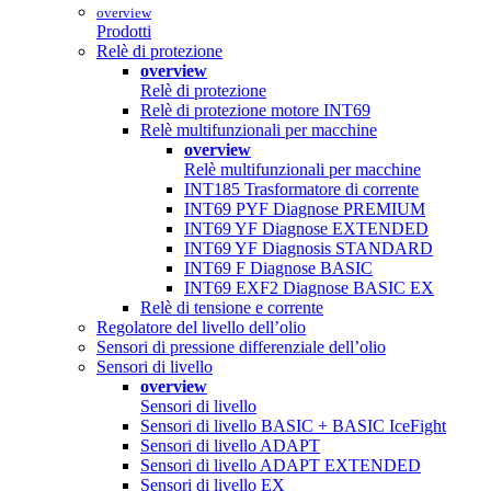
overview
Prodotti
Relè di protezione
overview
Relè di protezione
Relè di protezione motore INT69
Relè multifunzionali per macchine
overview
Relè multifunzionali per macchine
INT185 Trasformatore di corrente
INT69 PYF Diagnose PREMIUM
INT69 YF Diagnose EXTENDED
INT69 YF Diagnosis STANDARD
INT69 F Diagnose BASIC
INT69 EXF2 Diagnose BASIC EX
Relè di tensione e corrente
Regolatore del livello dell’olio
Sensori di pressione differenziale dell’olio
Sensori di livello
overview
Sensori di livello
Sensori di livello BASIC + BASIC IceFight
Sensori di livello ADAPT
Sensori di livello ADAPT EXTENDED
Sensori di livello EX