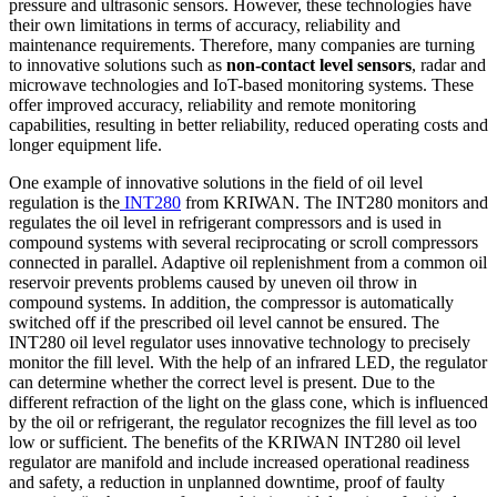
pressure and ultrasonic sensors. However, these technologies have
their own limitations in terms of accuracy, reliability and
maintenance requirements. Therefore, many companies are turning
to innovative solutions such as
non-contact level sensors
, radar and
microwave technologies and IoT-based monitoring systems. These
offer improved accuracy, reliability and remote monitoring
capabilities, resulting in better reliability, reduced operating costs and
longer equipment life.
One example of innovative solutions in the field of oil level
regulation is the
INT280
from KRIWAN. The INT280 monitors and
regulates the oil level in refrigerant compressors and is used in
compound systems with several reciprocating or scroll compressors
connected in parallel. Adaptive oil replenishment from a common oil
reservoir prevents problems caused by uneven oil throw in
compound systems. In addition, the compressor is automatically
switched off if the prescribed oil level cannot be ensured. The
INT280 oil level regulator uses innovative technology to precisely
monitor the fill level. With the help of an infrared LED, the regulator
can determine whether the correct level is present. Due to the
different refraction of the light on the glass cone, which is influenced
by the oil or refrigerant, the regulator recognizes the fill level as too
low or sufficient. The benefits of the KRIWAN INT280 oil level
regulator are manifold and include increased operational readiness
and safety, a reduction in unplanned downtime, proof of faulty