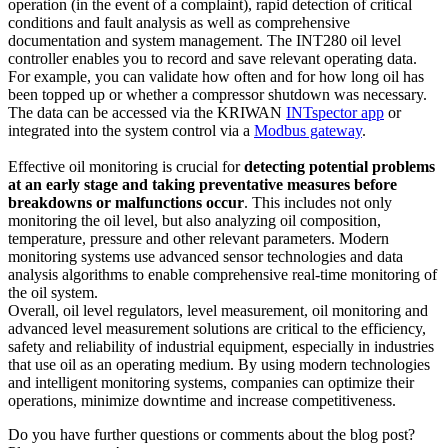
operation (in the event of a complaint), rapid detection of critical
conditions and fault analysis as well as comprehensive
documentation and system management. The INT280 oil level
controller enables you to record and save relevant operating data.
For example, you can validate how often and for how long oil has
been topped up or whether a compressor shutdown was necessary.
The data can be accessed via the KRIWAN
INTspector app
or
integrated into the system control via a
Modbus gateway
.
Effective oil monitoring is crucial for
detecting potential problems
at an early stage and taking preventative measures before
breakdowns or malfunctions occur
. This includes not only
monitoring the oil level, but also analyzing oil composition,
temperature, pressure and other relevant parameters. Modern
monitoring systems use advanced sensor technologies and data
analysis algorithms to enable comprehensive real-time monitoring of
the oil system.
Overall, oil level regulators, level measurement, oil monitoring and
advanced level measurement solutions are critical to the efficiency,
safety and reliability of industrial equipment, especially in industries
that use oil as an operating medium. By using modern technologies
and intelligent monitoring systems, companies can optimize their
operations, minimize downtime and increase competitiveness.
Do you have further questions or comments about the blog post?