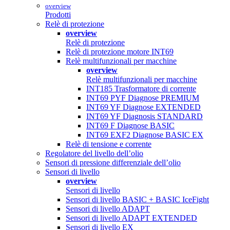
overview
Prodotti
Relè di protezione
overview
Relè di protezione
Relè di protezione motore INT69
Relè multifunzionali per macchine
overview
Relè multifunzionali per macchine
INT185 Trasformatore di corrente
INT69 PYF Diagnose PREMIUM
INT69 YF Diagnose EXTENDED
INT69 YF Diagnosis STANDARD
INT69 F Diagnose BASIC
INT69 EXF2 Diagnose BASIC EX
Relè di tensione e corrente
Regolatore del livello dell’olio
Sensori di pressione differenziale dell’olio
Sensori di livello
overview
Sensori di livello
Sensori di livello BASIC + BASIC IceFight
Sensori di livello ADAPT
Sensori di livello ADAPT EXTENDED
Sensori di livello EX