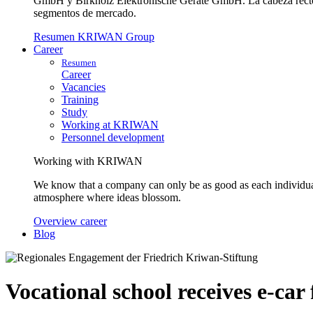
GmbH y Birkholz Elektronische Geräte GmbH. La cabeza rectora 
segmentos de mercado.
Resumen KRIWAN Group
Career
Resumen
Career
Vacancies
Training
Study
Working at KRIWAN
Personnel development
Working with KRIWAN
We know that a company can only be as good as each individua
atmosphere where ideas blossom.
Overview career
Blog
Vocational school receives e-ca