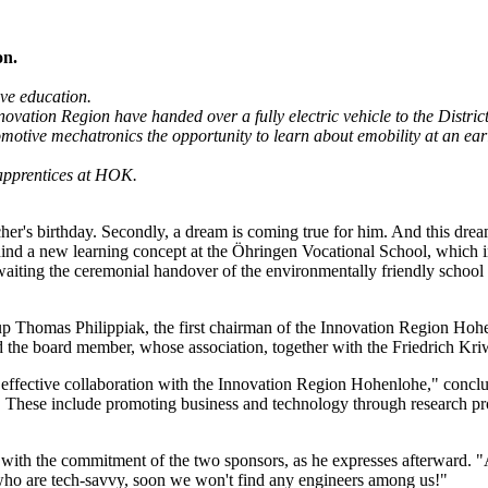
on.
ive education.
ation Region have handed over a fully electric vehicle to the District 
tomotive mechatronics the opportunity to learn about emobility at an ear
 apprentices at HOK.
acher's birthday. Secondly, a dream is coming true for him. And this dre
ind a new learning concept at the Öhringen Vocational School, which in
aiting the ceremonial handover of the environmentally friendly school v
 Thomas Philippiak, the first chairman of the Innovation Region Hohe
d the board member, whose association, together with the Friedrich Kri
 quite effective collaboration with the Innovation Region Hohenlohe," c
ss. These include promoting business and technology through research pro
with the commitment of the two sponsors, as he expresses afterward. "
 who are tech-savvy, soon we won't find any engineers among us!"