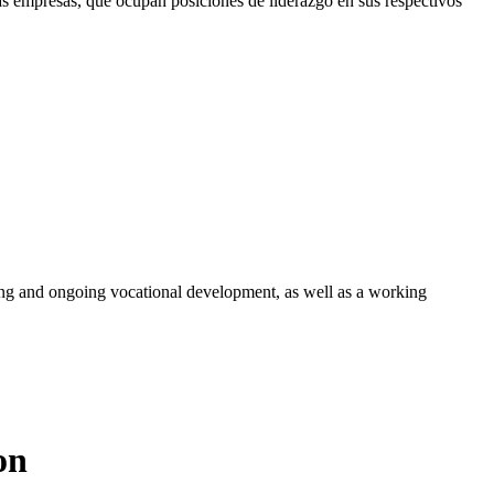
s empresas, que ocupan posiciones de liderazgo en sus respectivos
ng and ongoing vocational development, as well as a working
on