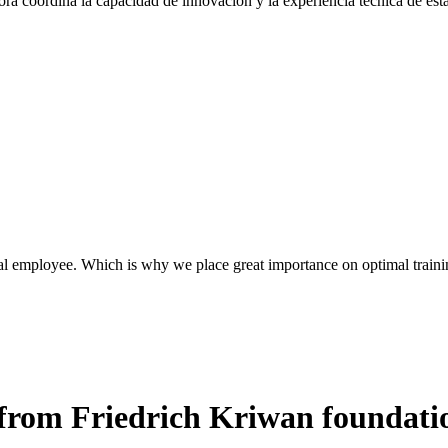
coordina la capacidad de innovación y la experiencia técnica de esta
l employee. Which is why we place great importance on optimal traini
r from Friedrich Kriwan foundati