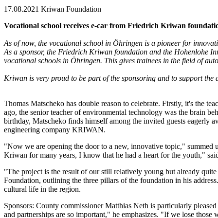
17.08.2021
Kriwan Foundation
Vocational school receives e-car from Friedrich Kriwan foundati
As of now, the vocational school in Öhringen is a pioneer for innovat
As a sponsor, the Friedrich Kriwan foundation and the Hohenlohe Innov
vocational schools in Öhringen. This gives trainees in the field of au
Kriwan is very proud to be part of the sponsoring and to support the
Thomas Matscheko has double reason to celebrate. Firstly, it's the te
ago, the senior teacher of environmental technology was the brain beh
birthday, Matscheko finds himself among the invited guests eagerly aw
engineering company KRIWAN.
"Now we are opening the door to a new, innovative topic," summed up
Kriwan for many years, I know that he had a heart for the youth," sai
"The project is the result of our still relatively young but already
Foundation, outlining the three pillars of the foundation in his addre
cultural life in the region.
Sponsors: County commissioner Matthias Neth is particularly pleased 
and partnerships are so important," he emphasizes. "If we lose those