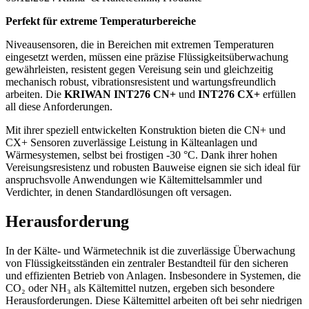
Perfekt für extreme Temperaturbereiche
Niveausensoren, die in Bereichen mit extremen Temperaturen
eingesetzt werden, müssen eine präzise Flüssigkeitsüberwachung
gewährleisten, resistent gegen Vereisung sein und gleichzeitig
mechanisch robust, vibrationsresistent und wartungsfreundlich
arbeiten. Die
KRIWAN INT276 CN+
und
INT276 CX+
erfüllen
all diese Anforderungen.
Mit ihrer speziell entwickelten Konstruktion bieten die CN+ und
CX+ Sensoren zuverlässige Leistung in Kälteanlagen und
Wärmesystemen, selbst bei frostigen -30 °C. Dank ihrer hohen
Vereisungsresistenz und robusten Bauweise eignen sie sich ideal für
anspruchsvolle Anwendungen wie Kältemittelsammler und
Verdichter, in denen Standardlösungen oft versagen.
Herausforderung
In der Kälte- und Wärmetechnik ist die zuverlässige Überwachung
von Flüssigkeitsständen ein zentraler Bestandteil für den sicheren
und effizienten Betrieb von Anlagen. Insbesondere in Systemen, die
CO₂ oder NH₃ als Kältemittel nutzen, ergeben sich besondere
Herausforderungen. Diese Kältemittel arbeiten oft bei sehr niedrigen