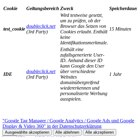
Cookie
Geltungsbereich
Zweck
Speicherdaue
Wird testweise gesetzt,
um zu prüfen, ob der
doubleclick.net
Browser das Setzen von
test_cookie
15 Minuten
(3rd Party)
Cookies erlaubt. Enthält
keine
Identifikationsmerkmale.
Enthält eine
zufallsgenerierte User-
ID. Anhand dieser ID
kann Google den User
doubleclick.net
über verschiedene
IDE
1 Jahr
(3rd Party)
Websites
domainübergreifend
wiedererkennen und
personalisierte Werbung
ausspielen.
"Google Tag Manager / Google Analytics / Google Ads und Google
Display & Video 360" in der Datenschutzerklärung
Ausgewählte akzeptieren
Alle ablehnen
Alle akzeptieren