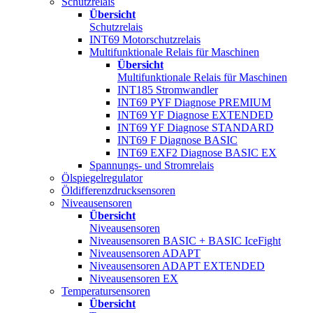
Schutzrelais
Übersicht
Schutzrelais
INT69 Motorschutzrelais
Multifunktionale Relais für Maschinen
Übersicht
Multifunktionale Relais für Maschinen
INT185 Stromwandler
INT69 PYF Diagnose PREMIUM
INT69 YF Diagnose EXTENDED
INT69 YF Diagnose STANDARD
INT69 F Diagnose BASIC
INT69 EXF2 Diagnose BASIC EX
Spannungs- und Stromrelais
Ölspiegelregulator
Öldifferenzdrucksensoren
Niveausensoren
Übersicht
Niveausensoren
Niveausensoren BASIC + BASIC IceFight
Niveausensoren ADAPT
Niveausensoren ADAPT EXTENDED
Niveausensoren EX
Temperatursensoren
Übersicht