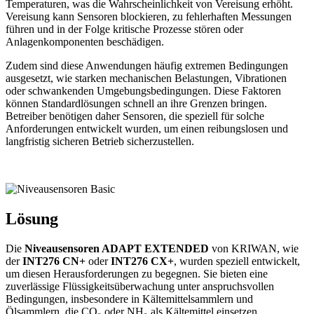
Temperaturen, was die Wahrscheinlichkeit von Vereisung erhöht.
Vereisung kann Sensoren blockieren, zu fehlerhaften Messungen
führen und in der Folge kritische Prozesse stören oder
Anlagenkomponenten beschädigen.
Zudem sind diese Anwendungen häufig extremen Bedingungen
ausgesetzt, wie starken mechanischen Belastungen, Vibrationen
oder schwankenden Umgebungsbedingungen. Diese Faktoren
können Standardlösungen schnell an ihre Grenzen bringen.
Betreiber benötigen daher Sensoren, die speziell für solche
Anforderungen entwickelt wurden, um einen reibungslosen und
langfristig sicheren Betrieb sicherzustellen.
Lösung
Die
Niveausensoren ADAPT EXTENDED
von KRIWAN, wie
der
INT276 CN+
oder
INT276 CX+
, wurden speziell entwickelt,
um diesen Herausforderungen zu begegnen. Sie bieten eine
zuverlässige Flüssigkeitsüberwachung unter anspruchsvollen
Bedingungen, insbesondere in Kältemittelsammlern und
Ölsammlern, die CO₂ oder NH₃ als Kältemittel einsetzen.