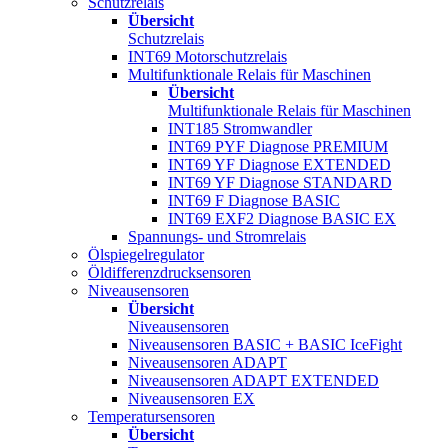
Schutzrelais
Übersicht
Schutzrelais
INT69 Motorschutzrelais
Multifunktionale Relais für Maschinen
Übersicht
Multifunktionale Relais für Maschinen
INT185 Stromwandler
INT69 PYF Diagnose PREMIUM
INT69 YF Diagnose EXTENDED
INT69 YF Diagnose STANDARD
INT69 F Diagnose BASIC
INT69 EXF2 Diagnose BASIC EX
Spannungs- und Stromrelais
Ölspiegelregulator
Öldifferenzdrucksensoren
Niveausensoren
Übersicht
Niveausensoren
Niveausensoren BASIC + BASIC IceFight
Niveausensoren ADAPT
Niveausensoren ADAPT EXTENDED
Niveausensoren EX
Temperatursensoren
Übersicht