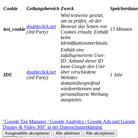
Cookie
Geltungsbereich
Zweck
Speicherdaue
Wird testweise gesetzt,
um zu prüfen, ob der
doubleclick.net
Browser das Setzen von
test_cookie
15 Minuten
(3rd Party)
Cookies erlaubt. Enthält
keine
Identifikationsmerkmale.
Enthält eine
zufallsgenerierte User-
ID. Anhand dieser ID
kann Google den User
doubleclick.net
über verschiedene
IDE
1 Jahr
(3rd Party)
Websites
domainübergreifend
wiedererkennen und
personalisierte Werbung
ausspielen.
"Google Tag Manager / Google Analytics / Google Ads und Google
Display & Video 360" in der Datenschutzerklärung
Ausgewählte akzeptieren
Alle ablehnen
Alle akzeptieren