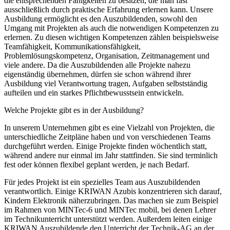
die entsprechenden Fähigkeiten zu besitzen, die man fast
ausschließlich durch praktische Erfahrung erlernen kann. Unsere
Ausbildung ermöglicht es den Auszubildenden, sowohl den
Umgang mit Projekten als auch die notwendigen Kompetenzen zu
erlernen. Zu diesen wichtigen Kompetenzen zählen beispielsweise
Teamfähigkeit, Kommunikationsfähigkeit,
Problemlösungskompetenz, Organisation, Zeitmanagement und
viele andere. Da die Auszubildenden alle Projekte nahezu
eigenständig übernehmen, dürfen sie schon während ihrer
Ausbildung viel Verantwortung tragen, Aufgaben selbstständig
aufteilen und ein starkes Pflichtbewusstsein entwickeln.
Welche Projekte gibt es in der Ausbildung?
In unserem Unternehmen gibt es eine Vielzahl von Projekten, die
unterschiedliche Zeitpläne haben und von verschiedenen Teams
durchgeführt werden. Einige Projekte finden wöchentlich statt,
während andere nur einmal im Jahr stattfinden. Sie sind terminlich
fest oder können flexibel geplant werden, je nach Bedarf.
Für jedes Projekt ist ein spezielles Team aus Auszubildenden
verantwortlich. Einige KRIWAN Azubis konzentrieren sich darauf,
Kindern Elektronik näherzubringen. Das machen sie zum Beispiel
im Rahmen von MINTec-6 und MINTec mobil, bei denen Lehrer
im Technikunterricht unterstützt werden. Außerdem leiten einige
KRIWAN Auszubildende den Unterricht der Technik-AG an der